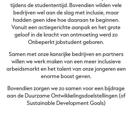
Mijn OJS
tijdens de studententijd. Bovendien wilden vele
bedrijven wel aan de slag met inclusie, maar
hadden geen idee hoe daaraan te beginnen.
Vanuit een actiegerichte aanpak en het grote
Over Onbeperkt Jobstudent
geloof in de kracht van ontmoeting werd zo
Kalender
Onbeperkt jobstudent geboren.
Partners
Samen met onze kansrijke bedrijven en partners
Nieuws
willen we werk maken van een meer inclusieve
Contact
arbeidsmarkt en het talent van onze jongeren een
Vacatures
enorme boost geven.
Bovendien zorgen we zo samen voor een bijdrage
aan de Duurzame Ontwikkelingsdoelstellingen (of
Sustainable Development Goals)