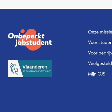
Over Onbeperkt Jobstudent
Vacatures
Onze missi
Voor stude
Voor bedrij
Veelgestel
Mijn OJS