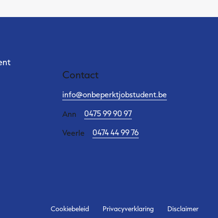
Contact
ent
Contact
info@onbeperktjobstudent.be
0475 99 90 97
Ann
0474 44 99 76
Veerle
Cookiebeleid
Privacyverklaring
Disclaimer