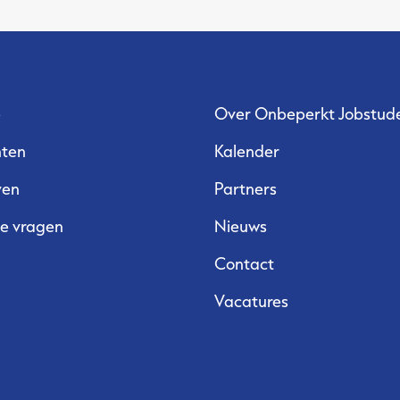
Kalender
Partners
Nieuws
e
Over Onbeperkt Jobstud
nten
Kalender
ven
Partners
de vragen
Nieuws
Contact
Vacatures