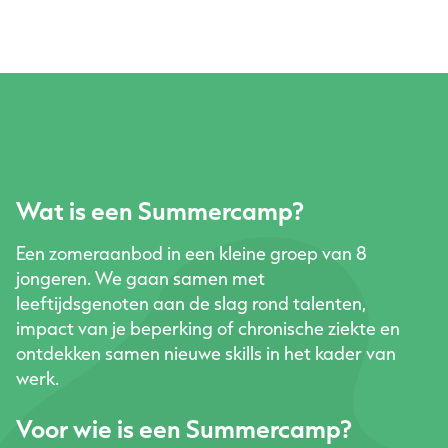
Mijn OJS
Over Onbeperkt Jobstudent
Kalender
Partners
Nieuws
Wat is een Summercamp?
Contact
Vacatures
Een zomeraanbod in een kleine groep van 8
jongeren. We gaan samen met
leeftijdsgenoten aan de slag rond talenten,
impact van je beperking of chronische ziekte en
ontdekken samen nieuwe skills in het kader van
werk.
Voor wie is een Summercamp?