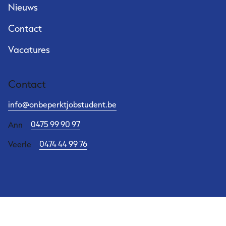
Nieuws
Contact
Vacatures
Contact
info@onbeperktjobstudent.be
0475 99 90 97
Ann
0474 44 99 76
Veerle
Cookiebeleid
Privacyverklaring
Disclaimer